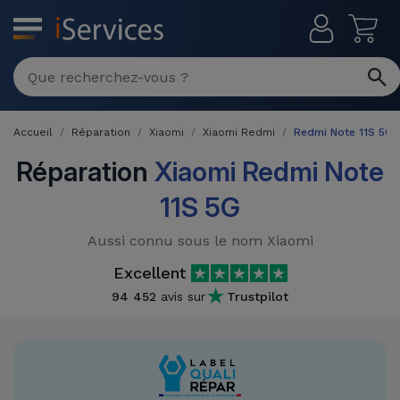
MENU
Réparation
Multimarque
Accueil
Réparation
Xiaomi
Xiaomi Redmi
Redmi Note 11S 5G
Différentes
Reconditionnés
Causes de
Réparation
Xiaomi Redmi Note
Pannes
iPhone
11S 5G
Produits
Reconditionnés
iPhone
Aussi connu sous le nom Xiaomi
DJI
Magasins
MacBooks
Excellent
Drones
iPad
Reconditionnés
94 452
avis sur
Trustpilot
Promotions
Nouveautés
Macbook
iPads
/ iMac
Reconditionnés
Reprises
Câbles