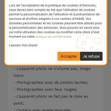
Lors de l'acceptation de la politique de cookies d'iServices,
Processus de réparation
vous devez tenir compte du fait que l'utilisation de cookies
permet la personnalisation de l'utilisation et la présentation de
services et d'offres adaptés à vos centres d'intérêt. Vos
données personnelles et les cookies peuvent être utilisés pour
La caméra frontale de votre Xiaomi Redmi
la personnalisation des annonces. Vous pouvez en savoir plus
sur notre utilisation des cookies ou modifier votre choix à tout
Note 11S 5G est importante pour prendre
moment sur notre
.
politique de confidentialité
des selfies et passer des appels vidéo avec
Laissez-moi choisir
vos amis et votre famille.
Si votre Xiaomi Redmi Note 11S 5G présente
Accepter
Je refuse
l'un de ces défauts:
- L'appareil photo ne s'allume pas, image
noire;
- Photographies avec de petites taches;
- Photographies avec feux rouges;
- L'appareil photo ne fait pas la mise au
point;
- Caméra avec image inversée;