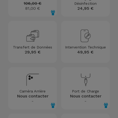
106,00 €
Désinfection
et
81,00 €
24,95 €
Bracelets
Autres
Marques
Chaînes
de
Voir
Téléphone
tout
Transfert de Données
Intervention Technique
29,95 €
49,95 €
Gadgets
Hygiène
et
Maison
Caméra Arrière
Port de Charge
Portefeuilles,
Nous contacter
Nous contacter
-
-
Étuis et Sacs
Traceurs et