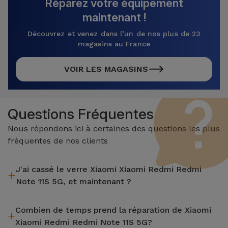
Réparez votre équipement
maintenant !
Découvrez et venez dans l’un de nos plus de 23
magasins au France
VOIR LES MAGASINS
Questions Fréquentes
Nous répondons ici à certaines des questions les plus
fréquentes de nos clients
J'ai cassé le verre Xiaomi Xiaomi Redmi Redmi
Note 11S 5G, et maintenant ?
iServices effectue des réparations sur place et sous garantie
Combien de temps prend la réparation de Xiaomi
de 2 ans. Trouvez le magasin le plus proche.
Xiaomi Redmi Redmi Note 11S 5G?