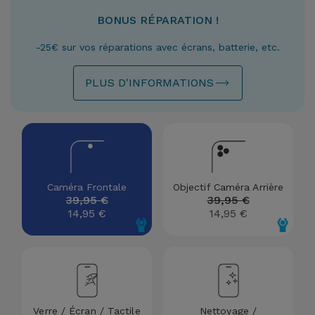
Watch
Apple Watch
Adaptateurs
BONUS RÉPARATION !
Reconditionnés
Samsung
-25€ sur vos réparations avec écrans, batterie, etc.
Coques et
Samsungs
Protections
Xiaomi
Reconditionnés
PLUS D'INFORMATIONS
d'Écran
Huawei
iMacs
Batteries
Reconditionnés
Externes
Oppo
Consoles de
Chargeurs
Caméra Frontale
Objectif Caméra Arrière
Jeux
OnePlus
39,95 €
39,95 €
Reconditionnées
14,95 €
14,95 €
Ecouteurs
Google
et
Voir
Enceintes
tout
Dyson
Montres
TCL
Verre / Écran / Tactile
Nettoyage /
Connectées