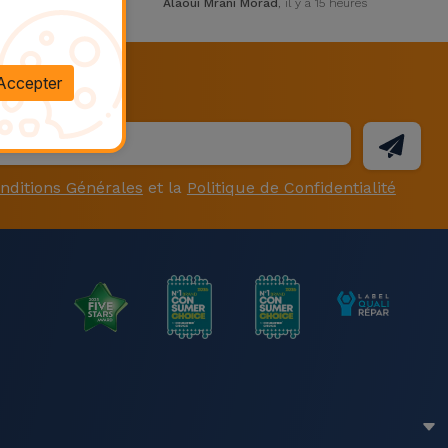
 a 12 heures
Alaoui Mrani Morad
, il y a 15 heures
Isa
Accepter
nditions Générales
et la
Politique de Confidentialité