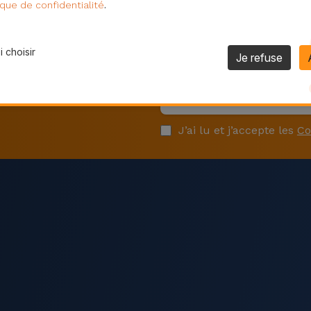
BERGENDAL
, il y
Nicolas
, il y a 12 heures
.
ique de confidentialité
 choisir
Je refuse
 nos offres exclusives.
J’ai lu et j’accepte les
Co