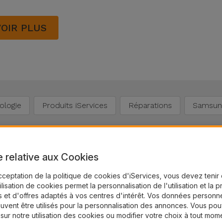
VOIR PLUS
ologie
Produits iServices
Réparations
Samsun
e relative aux Cookies
★
★
★
★
★
★
★
★
★
★
Vérifié
✓
cceptation de la politique de cookies d'iServices, vous devez teni
tilisation de cookies permet la personnalisation de l'utilisation et la 
Tres réactifs et competances certaines !
Service rapide
 et d'offres adaptés à vos centres d'intérêt. Vos données personne
es
Service rapide, efficace avec des
Excellent pour 
prix clairs. Avec la possibilité de
toute concurre
uvent être utilisés pour la personnalisation des annonces. Vous po
payer par…
 sur notre utilisation des cookies ou modifier votre choix à tout mom
ures
GERAUD DUMONC