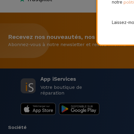
notre
polit
et
Bracelets
Autres
Marques
Laissez-moi
Chaînes
Recevez nos nouveautés, nos campagnes et
de
Voir
Abonnez-vous à notre newsletter et restez informé
Téléphone
tout
Gadgets
Hygiène
App iServices
et
Votre boutique de
Maison
réparation
Portefeuilles,
Étuis et Sacs
Société
Traceurs et