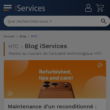
MENU
Réparation
Multimarque
Accueil
Blog
HTC
Différentes
Reconditionnés
Causes de
Blog iServices
HTC -
Pannes
Restez au courant de l'actualité technologique HTC
iPhone
Produits
Reconditionnés
iPhone
DJI
Magasins
MacBooks
Drones
iPad
Reconditionnés
Promotions
Nouveautés
Macbook
iPads
/ iMac
Reconditionnés
Reprises
Câbles
Maintenance d'un reconditionné :