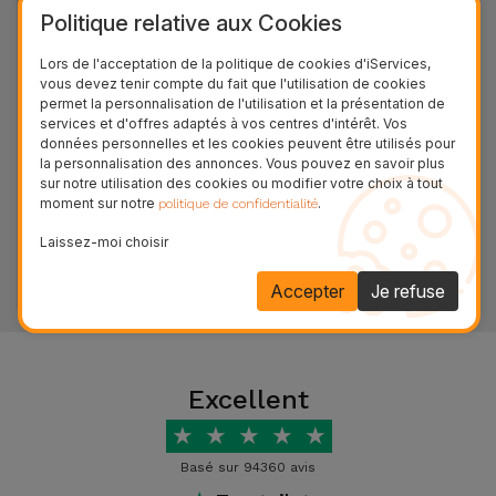
Accessoires
Politique relative aux Cookies
Lors de l'acceptation de la politique de cookies d'iServices,
Mobilité,
iServices avec étiquette énergétique
vous devez tenir compte du fait que l'utilisation de cookies
permet la personnalisation de l'utilisation et la présentation de
Auto et
sur Smartphones et Tablettes
services et d'offres adaptés à vos centres d'intérêt. Vos
Vélo
données personnelles et les cookies peuvent être utilisés pour
14/07/2025 12:36 - Tiago Miguel Magalhães de Abreu
la personnalisation des annonces. Vous pouvez en savoir plus
La nouvelle réglementation de l'Union européenne
sur notre utilisation des cookies ou modifier votre choix à tout
Accessoires
sur les étiquettes énergétiques pour smartphones
moment sur notre
.
politique de confidentialité
d'ordinateur
et tablettes est désormais disponible sur iServices.
Laissez-moi choisir
Voir plus
Accessoires
Accepter
Je refuse
iPad et
Tablette
Excellent
Kids
★
★
★
★
★
Voir
Basé sur 94360 avis
tout