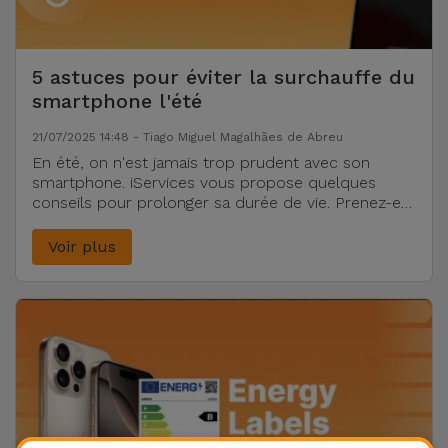
et
Bracelets
Autres
Marques
5 astuces pour éviter la surchauffe du
smartphone l'été
Chaînes
de
Voir
21/07/2025 14:48 - Tiago Miguel Magalhães de Abreu
Téléphone
tout
En été, on n'est jamais trop prudent avec son
smartphone. iServices vous propose quelques
conseils pour prolonger sa durée de vie. Prenez-en
Gadgets
note.
Voir plus
Hygiène
et
Maison
Portefeuilles,
Étuis et Sacs
Traceurs et