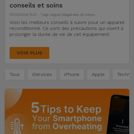
Watch
Apple Watch
conseils et soins
Adaptateurs
Reconditionnés
17/03/2026 15:21 - Tiago Miguel Magalhães de Abreu
Samsung
Voici les meilleurs conseils à suivre pour un appareil
Coques et
Samsungs
reconditionné. Ce sont des précautions qui visent à
Protections
Xiaomi
prolonger la durée de vie de cet équipement.
Reconditionnés
d'Écran
Huawei
iMacs
VOIR PLUS
Batteries
Reconditionnés
Externes
Oppo
Tous
iServices
iPhone
Apple
Technol
Consoles de
Chargeurs
Jeux
OnePlus
Reconditionnées
Ecouteurs
Google
et
Voir
Enceintes
tout
Dyson
Montres
TCL
Connectées