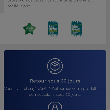
protection de l'écran de votre Smartphone au
Accessoires
meilleur prix.
Mobilité,
Auto et
Vélo
Accessoires
d'ordinateur
Accessoires
iPad et
Tablette
Retour sous 30 jours
Kids
Vous avez changé d'avis ? Retournez votre produit sans
complications sous 30 jours.
Voir
tout