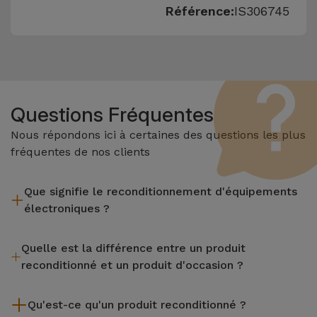
Référence:
IS306745
Questions Fréquentes
Nous répondons ici à certaines des questions les plus
fréquentes de nos clients
Que signifie le reconditionnement d'équipements
électroniques ?
Le reconditionnement implique plusieurs étapes telles que
Quelle est la différence entre un produit
l'inspection, le nettoyage, sans oublier la réparation de tout
reconditionné et un produit d'occasion ?
composant défectueux. Il convient de rappeler que tous les
équipements reconditionnés par Services passent par
Les produits reconditionnés iServices sont soigneusement
plusieurs tests rigoureux de qualité et de performance avant
Qu'est-ce qu'un produit reconditionné ?
testés et préparés par des techniciens spécialisés pour
d'être mis en vente.