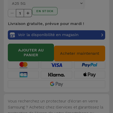
et
Bracelets
EN STOCK
Autres
1
Marques
Livraison gratuite, prévue pour mardi !
Chaînes
de
Voir
Voir la disponibilité en magasin
Téléphone
tout
AJOUTER AU
Gadgets
Acheter maintenant
PANIER
Hygiène
et
Maison
Portefeuilles,
Étuis et Sacs
Vous recherchez un protecteur d'écran en verre
Samsung ? Achetez chez iServices et garantissez la
Traceurs et