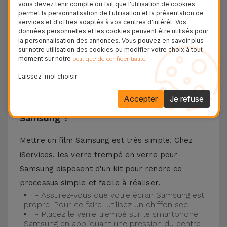
vous devez tenir compte du fait que l'utilisation de cookies
téléphone portable ainsi que la meilleure
permet la personnalisation de l'utilisation et la présentation de
services et d'offres adaptés à vos centres d'intérêt. Vos
expérience pour regarder votre contenu préféré.
données personnelles et les cookies peuvent être utilisés pour
Ce Verre Trempé est compatible avec plusieurs
la personnalisation des annonces. Vous pouvez en savoir plus
sur notre utilisation des cookies ou modifier votre choix à tout
modèles comme le Samsung A53, mais aussi
moment sur notre
.
politique de confidentialité
avec les plus récents comme le
Samsung S23
, le
Laissez-moi choisir
Samsung S24 ou encore le Samsung S25.
Accepter
Je refuse
Comment installer un Verre Trempé
Samsung ?
Mettre un film Samsung est très simple. Chez
iServices, les verre trempé en verre pour
Samsung disposent d'un kit pour rendre ce
processus simple et facile à réaliser.
- Assurez-vous que votre écran Samsung est
propre. Pour ce faire, utilisez un chiffon sec.
- Placez le verre trempé sur le smartphone
Samsung en appliquant une pression du centre