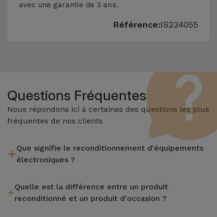
avec une garantie de 3 ans.
Référence:
IS234055
Questions Fréquentes
Nous répondons ici à certaines des questions les plus
fréquentes de nos clients
Que signifie le reconditionnement d'équipements
électroniques ?
Le reconditionnement implique plusieurs étapes telles que
Quelle est la différence entre un produit
l'inspection, le nettoyage, sans oublier la réparation de tout
reconditionné et un produit d'occasion ?
composant défectueux. Il convient de rappeler que tous les
équipements reconditionnés par Services passent par
Les produits reconditionnés iServices sont soigneusement