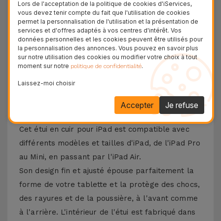
Lors de l'acceptation de la politique de cookies d'iServices,
vous devez tenir compte du fait que l'utilisation de cookies
Découvrez l'étui en cuir pour iPad, l'alliance
permet la personnalisation de l'utilisation et la présentation de
parfaite entre durabilité, fonctionnalité et
services et d'offres adaptés à vos centres d'intérêt. Vos
données personnelles et les cookies peuvent être utilisés pour
protection élégante. Fabriqué en cuir de haute
la personnalisation des annonces. Vous pouvez en savoir plus
sur notre utilisation des cookies ou modifier votre choix à tout
qualité, cet étui pour tablette offre un toucher
moment sur notre
.
politique de confidentialité
doux, une finition élégante et une grande
Laissez-moi choisir
résistance à l'usure quotidienne.
Accepter
Je refuse
Caractéristiques de le Coque iPad en Cuir
Cet étui en cuir pour iPad est compatible avec
différents modèles et tailles d'iPad, de l'iPad Pro
au Mini, en passant par l'iPad Air.
Son design fin et ajusté épouse parfaitement la
forme de votre tablette et la protège des chocs,
des rayures et de la poussière, à l'avant comme
à l'arrière. L'intérieur de l'étui est fabriqué dans