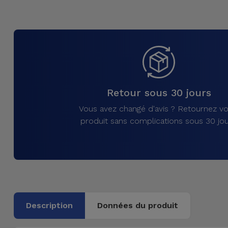
et
Bracelets
Autres
Marques
Chaînes
de
Voir
Téléphone
tout
Retour sous 30 jours
Gadgets
Vous avez changé d'avis ? Retournez vo
produit sans complications sous 30 jou
Hygiène
et
Maison
Portefeuilles,
Étuis et Sacs
Description
Données du produit
Traceurs et