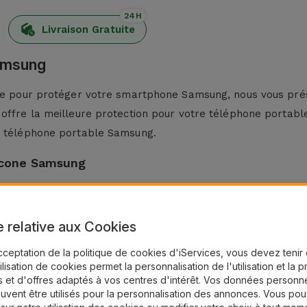
24H
Livraison Gratuite
Samsung
nte pour protéger votre smartphone Samsung, nous vous prés
 offre la meilleure protection pour votre téléphone portabl
re téléphone portable Samsung.
licone Samsung
 légèreté et sa flexibilité. Fabriqué à partir de matériaux d
 À son tour, la finition antidérapante empêche votre
Smartph
e relative aux Cookies
tables Samsung, cet étui a un style minimaliste qui s'adapt
cceptation de la politique de cookies d'iServices, vous devez teni
tilisation de cookies permet la personnalisation de l'utilisation et la 
issant cette Coque Silicone pour Samsung vous optez pour un
 et d'offres adaptés à vos centres d'intérêt. Vos données personne
un look moderne.
uvent être utilisés pour la personnalisation des annonces. Vous po