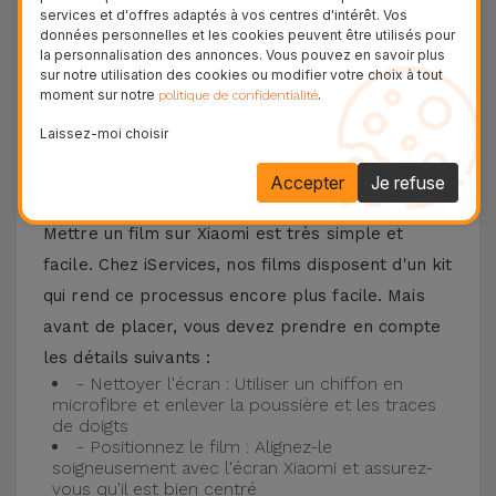
F3, Xiaomi 13, entre autres. Quel que soit votre
services et d'offres adaptés à vos centres d'intérêt. Vos
données personnelles et les cookies peuvent être utilisés pour
modèle de téléphone Xiaomi, l'ajustement est
la personnalisation des annonces. Vous pouvez en savoir plus
parfait avec la garantie d'une protection durable
sur notre utilisation des cookies ou modifier votre choix à tout
moment sur notre
.
politique de confidentialité
sans encombrement inutile.
Laissez-moi choisir
Comment mettre un Verre Trempé
Accepter
Je refuse
Xiaomi ?
Mettre un film sur Xiaomi est très simple et
facile. Chez iServices, nos films disposent d'un kit
qui rend ce processus encore plus facile. Mais
avant de placer, vous devez prendre en compte
les détails suivants :
- Nettoyer l'écran : Utiliser un chiffon en
microfibre et enlever la poussière et les traces
de doigts
- Positionnez le film : Alignez-le
soigneusement avec l'écran Xiaomi et assurez-
vous qu'il est bien centré