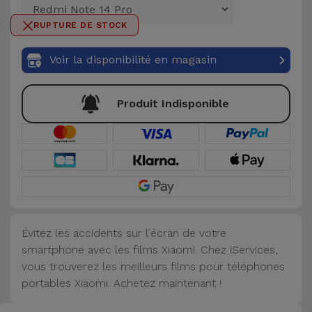
et
RUPTURE DE STOCK
Bracelets
Autres
Marques
Voir la disponibilité en magasin
Chaînes
de
Voir
Produit Indisponible
Téléphone
tout
Gadgets
Hygiène
et
Maison
Évitez les accidents sur l'écran de votre
smartphone avec les films Xiaomi. Chez iServices,
Portefeuilles,
vous trouverez les meilleurs films pour téléphones
Étuis et Sacs
portables Xiaomi. Achetez maintenant !
Traceurs et