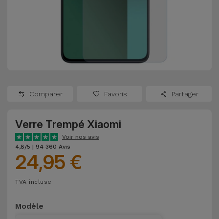
Watch
Apple Watch
Adaptateurs
Reconditionnés
Samsung
Coques et
Samsungs
Protections
Xiaomi
Reconditionnés
d'Écran
Huawei
iMacs
Batteries
Reconditionnés
Comparer
Favoris
Partager
Externes
Oppo
Consoles de
Verre Trempé Xiaomi
Chargeurs
Jeux
OnePlus
Voir nos avis
Reconditionnées
4,8/5 | 94 360 Avis
24,95 €
Ecouteurs
Google
et
Voir
Enceintes
TVA incluse
tout
Dyson
Modèle
Montres
TCL
Connectées