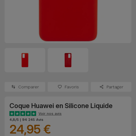
Watch
Apple Watch
Adaptateurs
Reconditionnés
Samsung
Coques et
Samsungs
Protections
Xiaomi
Reconditionnés
d'Écran
Huawei
iMacs
Batteries
Reconditionnés
Externes
Oppo
Consoles de
Chargeurs
Jeux
OnePlus
Comparer
Favoris
Partager
Reconditionnées
Ecouteurs
Google
et
Coque Huawei en Silicone Liquide
Voir
Enceintes
tout
Voir nos avis
Dyson
4,8/5 | 94 245 Avis
24,95 €
Montres
TCL
Connectées