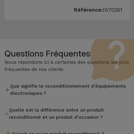
Référence:
IS70261
Questions Fréquentes
Nous répondons ici à certaines des questions les plus
fréquentes de nos clients
Que signifie le reconditionnement d'équipements
électroniques ?
Le reconditionnement implique plusieurs étapes telles que
Quelle est la différence entre un produit
l'inspection, le nettoyage, sans oublier la réparation de tout
reconditionné et un produit d'occasion ?
composant défectueux. Il convient de rappeler que tous les
équipements reconditionnés par Services passent par
Les produits reconditionnés iServices sont soigneusement
plusieurs tests rigoureux de qualité et de performance avant
Qu'est-ce qu'un produit reconditionné ?