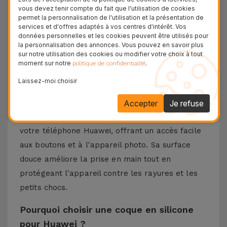
Silicone
vous devez tenir compte du fait que l'utilisation de cookies
permet la personnalisation de l'utilisation et la présentation de
services et d'offres adaptés à vos centres d'intérêt. Vos
Vous possédez un smartphone Huawei et
données personnelles et les cookies peuvent être utilisés pour
la personnalisation des annonces. Vous pouvez en savoir plus
souhaitez le protéger efficacement ? Chez
sur notre utilisation des cookies ou modifier votre choix à tout
iServices, vous trouverez la coque en silicone
moment sur notre
.
politique de confidentialité
pour Huawei : la sécurité alliée au respect du
Laissez-moi choisir
design original.
Conçue en silicone résistant et flexible, cette
Accepter
Je refuse
coque s'adapte parfaitement aux courbes de
votre téléphone Huawei, offrant un accès facile
aux boutons et à l'appareil photo. Sa surface
douce améliore la prise en main tout en
protégeant l'appareil contre les rayures et les
petits chocs.
Pourquoi choisir une coque en silicone
pour Huawei ?