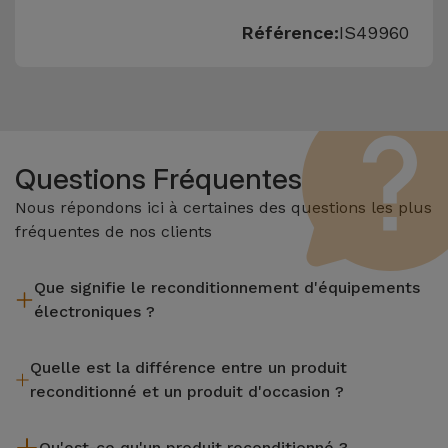
Référence:
IS49960
Questions Fréquentes
Nous répondons ici à certaines des questions les plus
fréquentes de nos clients
Que signifie le reconditionnement d'équipements
électroniques ?
Le reconditionnement implique plusieurs étapes telles que
Quelle est la différence entre un produit
l'inspection, le nettoyage, sans oublier la réparation de tout
reconditionné et un produit d'occasion ?
composant défectueux. Il convient de rappeler que tous les
équipements reconditionnés par Services passent par
Les produits reconditionnés iServices sont soigneusement
plusieurs tests rigoureux de qualité et de performance avant
Qu'est-ce qu'un produit reconditionné ?