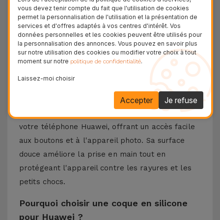
Silicone
vous devez tenir compte du fait que l'utilisation de cookies
permet la personnalisation de l'utilisation et la présentation de
services et d'offres adaptés à vos centres d'intérêt. Vos
Vous possédez un smartphone Huawei et
données personnelles et les cookies peuvent être utilisés pour
la personnalisation des annonces. Vous pouvez en savoir plus
souhaitez le protéger efficacement ? Chez
sur notre utilisation des cookies ou modifier votre choix à tout
iServices, vous trouverez la coque en silicone
moment sur notre
.
politique de confidentialité
pour Huawei : la sécurité alliée au respect du
Laissez-moi choisir
design original.
Conçue en silicone résistant et flexible, cette
Accepter
Je refuse
coque s'adapte parfaitement aux courbes de
votre téléphone Huawei, offrant un accès facile
aux boutons et à l'appareil photo. Sa surface
douce améliore la prise en main tout en
protégeant l'appareil contre les rayures et les
petits chocs.
Pourquoi choisir une coque en silicone
pour Huawei ?