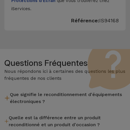
Protections d'Écran
que vous trouverez chez
iServices.
Référence:
IS94168
Questions Fréquentes
Nous répondons ici à certaines des questions les plus
fréquentes de nos clients
Que signifie le reconditionnement d'équipements
électroniques ?
Le reconditionnement implique plusieurs étapes telles que
Quelle est la différence entre un produit
l'inspection, le nettoyage, sans oublier la réparation de tout
reconditionné et un produit d'occasion ?
composant défectueux. Il convient de rappeler que tous les