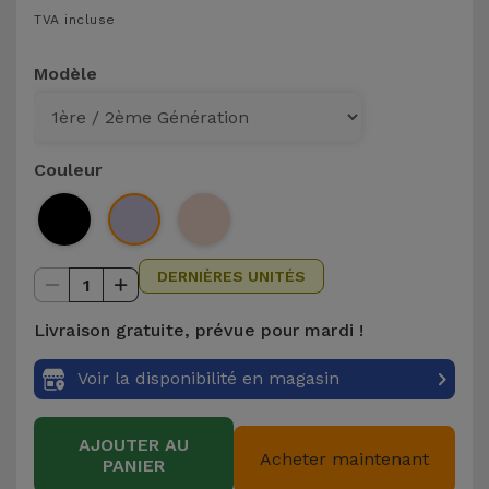
TVA incluse
et
Bracelets
Autres
Modèle
Marques
Chaînes
de
Voir
Téléphone
tout
Couleur
Gadgets
DERNIÈRES UNITÉS
Hygiène
1
et
Livraison gratuite, prévue pour mardi !
Maison
Voir la disponibilité en magasin
Portefeuilles,
Étuis et Sacs
AJOUTER AU
Acheter maintenant
PANIER
Traceurs et