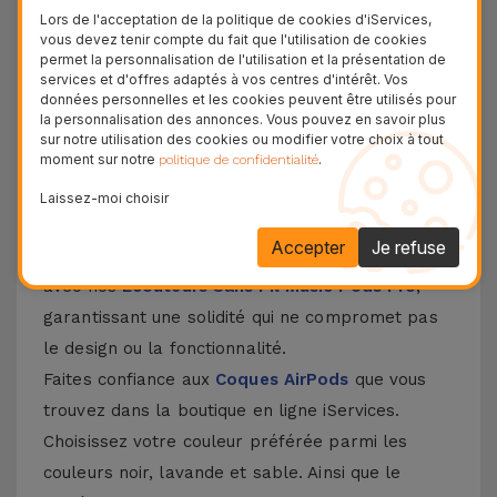
silicone
Lors de l'acceptation de la politique de cookies d'iServices,
vous devez tenir compte du fait que l'utilisation de cookies
permet la personnalisation de l'utilisation et la présentation de
Trouvez la coque en silicone pour AirPods qui
services et d'offres adaptés à vos centres d'intérêt. Vos
correspond le mieux à votre style ! Fabriqués à
données personnelles et les cookies peuvent être utilisés pour
la personnalisation des annonces. Vous pouvez en savoir plus
partir de silicone liquide léger, malléable et
sur notre utilisation des cookies ou modifier votre choix à tout
moment sur notre
.
politique de confidentialité
élégant, ces étuis rendent vos écouteurs et votre
étui de chargement résistants aux rayures, aux
Laissez-moi choisir
chocs et aux chutes.
Accepter
Je refuse
L'étui AirPods en silicone iServices est compatible
avec nos
Écouteurs Sans Fil Music Pods Pro
,
garantissant une solidité qui ne compromet pas
le design ou la fonctionnalité.
Faites confiance aux
Coques AirPods
que vous
trouvez dans la boutique en ligne iServices.
Choisissez votre couleur préférée parmi les
couleurs noir, lavande et sable. Ainsi que le