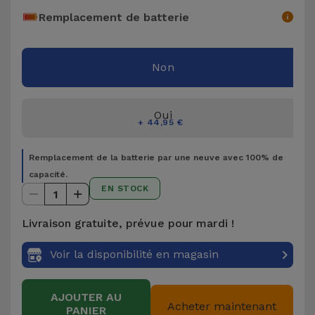
Accessoires
Remplacement de batterie
Mobilité,
Non
Auto et
Vélo
Oui
Accessoires
+ 44,95 €
d'ordinateur
Remplacement de la batterie par une neuve avec 100% de
capacité.
Accessoires
EN STOCK
1
iPad et
Tablette
Livraison gratuite, prévue pour mardi !
Kids
Voir la disponibilité en magasin
Voir
AJOUTER AU
Acheter maintenant
tout
PANIER