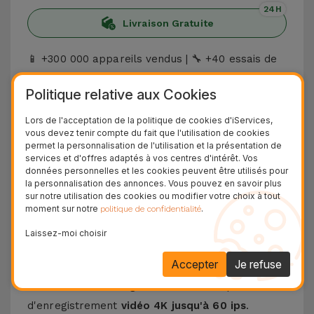
24H
Livraison Gratuite
+300 000 appareils vendus |
+40 essais de
📱
🔧
performance |
36 mois de garantie sur tous
👍
Politique relative aux Cookies
les Reconditionnés
Découvrez l'iPhone 11 Pro
Lors de l'acceptation de la politique de cookies d'iServices,
vous devez tenir compte du fait que l'utilisation de cookies
permet la personnalisation de l'utilisation et la présentation de
L'
iPhone 11 Pro
, lancé en 2019, a présenté les
services et d'offres adaptés à vos centres d'intérêt. Vos
premiers appareils de la marque dotés d'un
données personnelles et les cookies peuvent être utilisés pour
la personnalisation des annonces. Vous pouvez en savoir plus
triple capteur photo arrière de la marque Apple.
sur notre utilisation des cookies ou modifier votre choix à tout
Avec une finition haut de gamme, cet appareil
moment sur notre
.
politique de confidentialité
offre également l'un des meilleurs téléphones
Laissez-moi choisir
portables avec une qualité de photographie de
Accepter
Je refuse
nuit. Il dispose de
trois capteurs de 12 MP
avec
un traitement d'image élevé et une capacité
d'enregistrement
vidéo 4K jusqu'à 60 ips
.