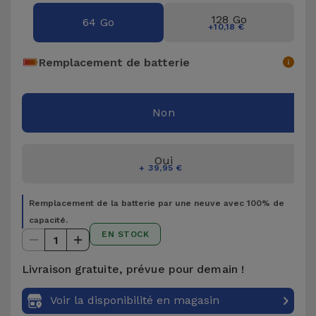
Accessoires
128 Go
64 Go
+10,18 €
Mobilité,
Remplacement de batterie
Auto et
Vélo
Non
Accessoires
d'ordinateur
Oui
+ 39,95 €
Accessoires
iPad et
Remplacement de la batterie par une neuve avec 100% de
Tablette
capacité.
EN STOCK
1
Kids
Livraison gratuite, prévue pour demain !
Voir
Voir la disponibilité en magasin
tout