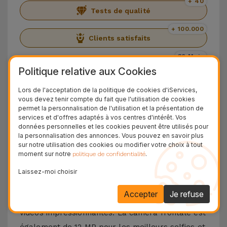
+ 40
Tests de qualité
+ 100.000
Clients satisfaits
36 Mois
Garantie Durable
Politique relative aux Cookies
24H
Lors de l'acceptation de la politique de cookies d'iServices,
Livraison Gratuite
vous devez tenir compte du fait que l'utilisation de cookies
permet la personnalisation de l'utilisation et la présentation de
Découvrez l'iPhone 12 Mini
services et d'offres adaptés à vos centres d'intérêt. Vos
données personnelles et les cookies peuvent être utilisés pour
la personnalisation des annonces. Vous pouvez en savoir plus
Présentation de l'
iPhone 12 Mini
. Un smartphone
sur notre utilisation des cookies ou modifier votre choix à tout
moment sur notre
.
politique de confidentialité
lancé en 2020 avec les spécifications de la
gamme
iPhone 12
, mais avec un design compact
Laissez-moi choisir
et léger. Quant aux
caméras arrière de 12 MP
,
Accepter
Je refuse
elles garantissent toutes deux des images et des
vidéos impressionnantes. La caméra frontale est