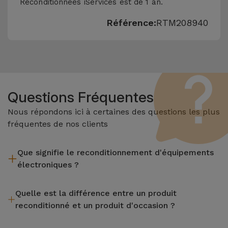
Reconditionnées iServices est de 1 an.
Référence:
RTM208940
Questions Fréquentes
Nous répondons ici à certaines des questions les plus
fréquentes de nos clients
Que signifie le reconditionnement d'équipements
électroniques ?
Le reconditionnement implique plusieurs étapes telles que
Quelle est la différence entre un produit
l'inspection, le nettoyage, sans oublier la réparation de tout
reconditionné et un produit d'occasion ?
composant défectueux. Il convient de rappeler que tous les
équipements reconditionnés par Services passent par
Les produits reconditionnés iServices sont soigneusement