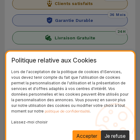
Clients satisfaits
36 Mois
Garantie Durable
24H
Livraison Gratuite
Découvrez l'iPhone 12 Pro Max
Politique relative aux Cookies
Lancé en 2020, l'iPhone 12 Pro Max se distingue
Lors de l'acceptation de la politique de cookies d'iServices,
par son triple capteur de 12 Mpx offrant un
vous devez tenir compte du fait que l'utilisation de cookies
permet la personnalisation de l'utilisation et la présentation de
traitement d'image rapide et de qualité, idéal
services et d'offres adaptés à vos centres d'intérêt. Vos
pour les photos de nuit. La caméra frontale de
données personnelles et les cookies peuvent être utilisés pour
la personnalisation des annonces. Vous pouvez en savoir plus
12 Mpx assure, quant à elle, les meilleurs selfies
sur notre utilisation des cookies ou modifier votre choix à tout
et appels vidéo.
moment sur notre
.
politique de confidentialité
Le scanner LiDAR permet la numérisation
Laissez-moi choisir
d'objets grâce à la technologie laser combinée à
Accepter
Je refuse
la projection en Réalité Augmentée.