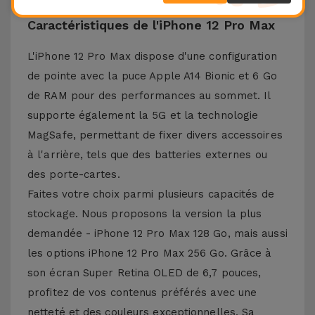
Caractéristiques de l'iPhone 12 Pro Max
L'iPhone 12 Pro Max dispose d'une configuration
de pointe avec la puce Apple A14 Bionic et 6 Go
de RAM pour des performances au sommet. Il
supporte également la 5G et la technologie
MagSafe, permettant de fixer divers accessoires
à l'arrière, tels que des batteries externes ou
des porte-cartes.
Faites votre choix parmi plusieurs capacités de
stockage. Nous proposons la version la plus
demandée - iPhone 12 Pro Max 128 Go, mais aussi
les options iPhone 12 Pro Max 256 Go. Grâce à
son écran Super Retina OLED de 6,7 pouces,
profitez de vos contenus préférés avec une
netteté et des couleurs exceptionnelles. Sa