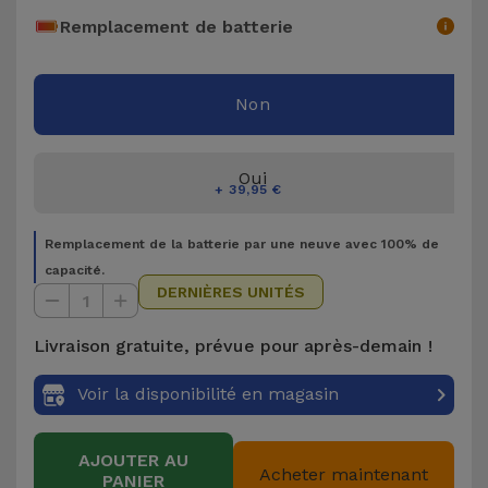
Accessoires
Remplacement de batterie
Mobilité,
Non
Auto et
Vélo
Oui
Accessoires
+ 39,95 €
d'ordinateur
Remplacement de la batterie par une neuve avec 100% de
capacité.
Accessoires
DERNIÈRES UNITÉS
1
iPad et
Tablette
Livraison gratuite, prévue pour après-demain !
Kids
Voir la disponibilité en magasin
Voir
AJOUTER AU
Acheter maintenant
tout
PANIER