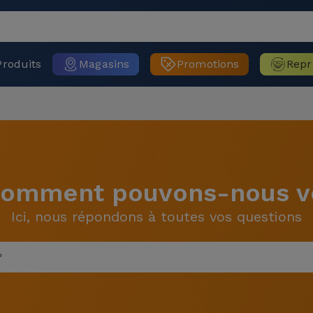
Produits
Magasins
Promotions
Repr
 Comment pouvons-nous vo
Ici, nous répondons à toutes vos questions