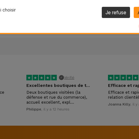
Formulaire de support
 choisir
Je refuse
ACCÉDER AU FORMULAIRE
★
★
★
★
★
★
★
★
★
★
Vérifié
✓
Excellentes boutiques de téléphonie reconditionnée
Efficace et ra
ice
Deux boutiques visitées (la
Efficace et rap
défense et rue du commerce),
relation clientè
accueil excellent, expl…
Joanna Killy
, il 
Philippe
, il y a 12 heures