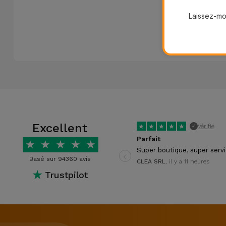
Accessoires
Laissez-moi
Mobilité,
Auto et
Vélo
Accessoires
d'ordinateur
Excellent
★
★
★
★
★
Vérifié
✓
Accessoires
Parfait
iPad et
★
★
★
★
★
‹
Super boutique, super serv
Tablette
Basé sur 94360 avis
CLEA SRL
, il y a 11 heures
★
Trustpilot
Kids
Voir
tout