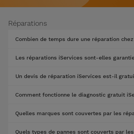
Watch
Apple Watch
Adaptateurs
Reconditionnés
Samsung
Réparations
Coques et
Samsungs
Protections
Xiaomi
Reconditionnés
Combien de temps dure une réparation chez 
d'Écran
Huawei
iMacs
Batteries
Les réparations iServices sont-elles garanti
Reconditionnés
Externes
Oppo
Consoles de
Un devis de réparation iServices est-il gratui
Chargeurs
Jeux
OnePlus
Reconditionnées
Comment fonctionne le diagnostic gratuit iS
Ecouteurs
Google
et
Voir
Enceintes
tout
Quelles marques sont couvertes par les répa
Dyson
Montres
Quels types de pannes sont couverts par les 
TCL
Connectées