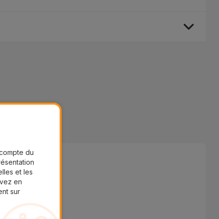
r compte du
présentation
lles et les
uvez en
ent sur