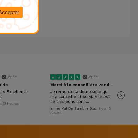
Accepter
★
★
★
★
★
★
Vérifié
Vérifié
✓
✓
pide
Merci à la conseillère vendeuse
ide. Excellente
Je remercie la demoiselle qui
›
Trè
le
m'a conseillé et servi. Elle est
pol
de très bons cons…
y a 13 heures
Wil
Immo Val De Sambre S.a.
, il y a 15
heures