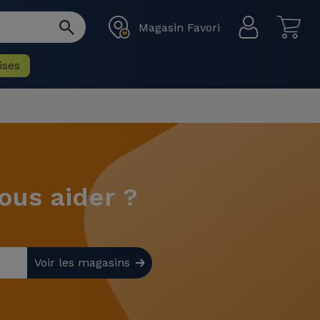
Magasin Favori
ises
us aider ?
Voir les magasins