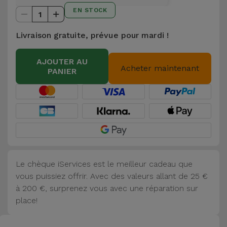
et
EN STOCK
1
Bracelets
Autres
Livraison gratuite, prévue pour mardi !
Marques
Chaînes
AJOUTER AU
de
Voir
Acheter maintenant
PANIER
Téléphone
tout
Gadgets
Hygiène
et
Maison
Le chèque iServices est le meilleur cadeau que
vous puissiez offrir. Avec des valeurs allant de 25 €
Portefeuilles,
à 200 €, surprenez vous avec une réparation sur
Étuis et Sacs
place!
Traceurs et