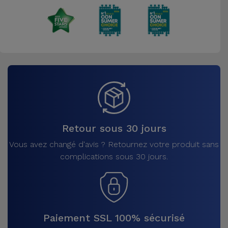
Accessoires
Mobilité,
Auto et
Vélo
Accessoires
d'ordinateur
Retour sous 30 jours
Accessoires
iPad et
Vous avez changé d'avis ? Retournez votre produit sans
Tablette
complications sous 30 jours.
Kids
Voir
Paiement SSL 100% sécurisé
tout