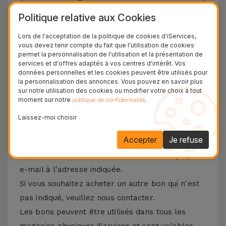
36 Mois
Politique relative aux Cookies
Garantie Durable
Lors de l'acceptation de la politique de cookies d'iServices,
24H
vous devez tenir compte du fait que l'utilisation de cookies
Livraison Gratuite
permet la personnalisation de l'utilisation et la présentation de
services et d'offres adaptés à vos centres d'intérêt. Vos
données personnelles et les cookies peuvent être utilisés pour
Rencontre avec le chèque iServices
la personnalisation des annonces. Vous pouvez en savoir plus
sur notre utilisation des cookies ou modifier votre choix à tout
Les chèques iServices sont une manière originale
moment sur notre
.
politique de confidentialité
d'offrir le meilleur des iServices. Avec ces bons,
Laissez-moi choisir
vous pouvez offrir des réparations, des
Accepter
Je refuse
accessoires et des gadgets.
Après votre achat, le bon vous sera envoyé par
e-mail à l'adresse indiquée.
Si vous souhaitez acheter un autre bon qui n'est
pas indiqué, veuillez nous contacter.
Les bons peuvent être utilisés dans tous les