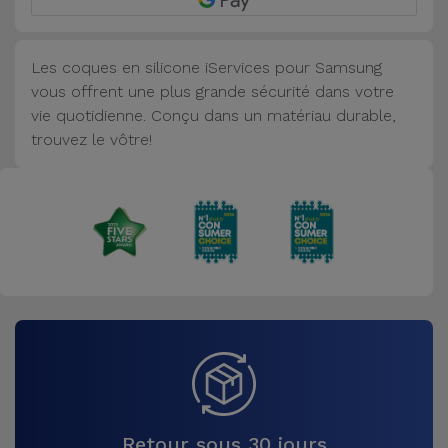
Accessoires
Les coques en silicone iServices pour Samsung
Mobilité,
vous offrent une plus grande sécurité dans votre
Auto et
vie quotidienne. Conçu dans un matériau durable,
Vélo
trouvez le vôtre!
Accessoires
d'ordinateur
Accessoires
iPad et
Tablette
Kids
Voir
tout
Retour sous 30 jours