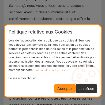
Samsung, nous vous présentons la coque en
silicone. Avec un design minimaliste et
extrêmement fonctionnel, cette coque offre la
meilleure protection pour votre téléphone
Politique relative aux Cookies
portable, combinée à un toucher doux sans
négliger le design et les fonctionnalités
Lors de l'acceptation de la politique de cookies d'iServices,
vous devez tenir compte du fait que l'utilisation de cookies
emblématiques de votre téléphone portable
permet la personnalisation de l'utilisation et la présentation de
Samsung.
services et d'offres adaptés à vos centres d'intérêt. Vos
données personnelles et les cookies peuvent être utilisés pour
Découvrez les avantages d'une coque en
la personnalisation des annonces. Vous pouvez en savoir plus
sur notre utilisation des cookies ou modifier votre choix à tout
silicone Samsung
moment sur notre
.
politique de confidentialité
Laissez-moi choisir
La coque en silicone pour Samsung se distingue
par sa légèreté et sa flexibilité. Fabriqué à partir
Accepter
Je refuse
de matériaux de haute qualité, vous aurez une
protection contre les chutes, les rayures ou les