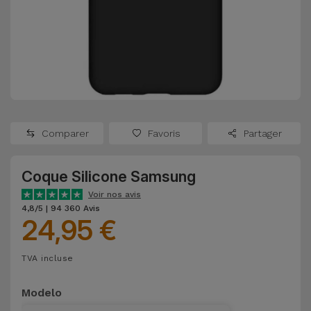
Watch
Apple Watch
Adaptateurs
Reconditionnés
Samsung
Coques et
Samsungs
Protections
Xiaomi
Reconditionnés
d'Écran
Huawei
iMacs
Batteries
Reconditionnés
Comparer
Favoris
Partager
Externes
Oppo
Consoles de
Coque Silicone Samsung
Chargeurs
Jeux
OnePlus
Voir nos avis
Reconditionnées
4,8/5 | 94 360 Avis
24,95 €
Ecouteurs
Google
et
Voir
Enceintes
TVA incluse
tout
Dyson
Modelo
Montres
TCL
Connectées