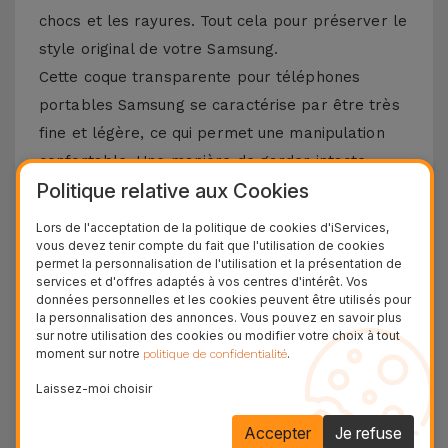
chocs et les rayures. Tout cela pour préserver le
style original de votre Samsung.
Cette coque transparente pour téléphones
portables Samsung se caractérise par être très
fine et légère, ce qui permet une manipulation
confortable. Une manière de garder intacte
Politique relative aux Cookies
l’esthétique de l’équipement. Parce qu'il est
flexible et résistant, cet accessoire s'adapte
Lors de l'acceptation de la politique de cookies d'iServices,
parfaitement au design du Smartphone. Tout
vous devez tenir compte du fait que l'utilisation de cookies
permet la personnalisation de l'utilisation et la présentation de
pour garantir une protection prolongée sans
services et d'offres adaptés à vos centres d'intérêt. Vos
données personnelles et les cookies peuvent être utilisés pour
ajouter de volume inutile. Nous vous rappelons
la personnalisation des annonces. Vous pouvez en savoir plus
que le matériau TPU est reconnu pour sa
sur notre utilisation des cookies ou modifier votre choix à tout
moment sur notre
.
politique de confidentialité
durabilité, mais également pour sa capacité à
absorber tout type d'impact.
Laissez-moi choisir
Où acheter des coques Samsung ?
Accepter
Je refuse