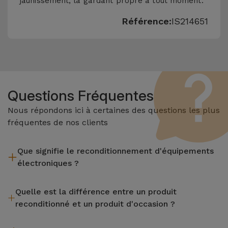
jaunissement, la gardant propre à tout moment.
Référence:
IS214651
Questions Fréquentes
Nous répondons ici à certaines des questions les plus
fréquentes de nos clients
Que signifie le reconditionnement d'équipements
électroniques ?
Le reconditionnement implique plusieurs étapes telles que
Quelle est la différence entre un produit
l'inspection, le nettoyage, sans oublier la réparation de tout
reconditionné et un produit d'occasion ?
composant défectueux. Il convient de rappeler que tous les
équipements reconditionnés par Services passent par
Les produits reconditionnés iServices sont soigneusement