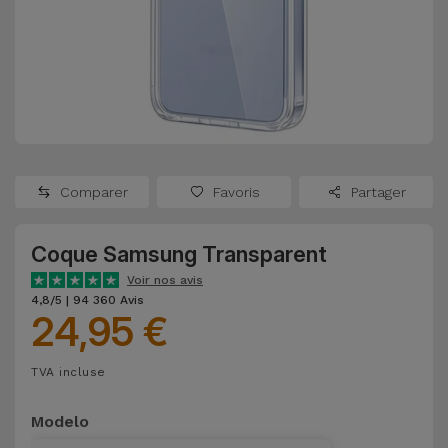
Watch
Apple Watch
Adaptateurs
Reconditionnés
Samsung
Coques et
Samsungs
Protections
Xiaomi
Reconditionnés
d'Écran
Huawei
iMacs
Batteries
Reconditionnés
Comparer
Favoris
Partager
Externes
Oppo
Consoles de
Coque Samsung Transparent
Chargeurs
Jeux
OnePlus
Voir nos avis
Reconditionnées
4,8/5 | 94 360 Avis
24,95 €
Ecouteurs
Google
et
Voir
Enceintes
TVA incluse
tout
Dyson
Modelo
Montres
TCL
Connectées