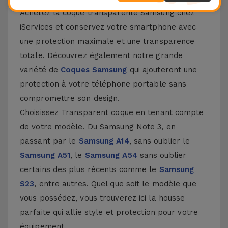
Achetez la coque transparente Samsung chez
iServices et conservez votre smartphone avec
une protection maximale et une transparence
totale. Découvrez également notre grande
variété de
Coques Samsung
qui ajouteront une
protection à votre téléphone portable sans
compromettre son design.
Choisissez Transparent coque en tenant compte
de votre modèle. Du Samsung Note 3, en
passant par le
Samsung A14
, sans oublier le
Samsung A51
, le
Samsung A54
sans oublier
certains des plus récents comme le
Samsung
S23
, entre autres. Quel que soit le modèle que
vous possédez, vous trouverez ici la housse
parfaite qui allie style et protection pour votre
équipement.