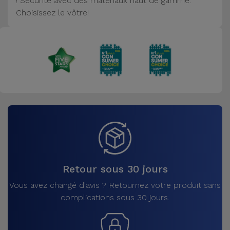
! Sécurité avec des matériaux haut de gamme.
Accessoires
Choisissez le vôtre!
Mobilité,
Auto et
Vélo
Accessoires
d'ordinateur
Accessoires
iPad et
Tablette
Retour sous 30 jours
Kids
Vous avez changé d'avis ? Retournez votre produit sans
complications sous 30 jours.
Voir
tout