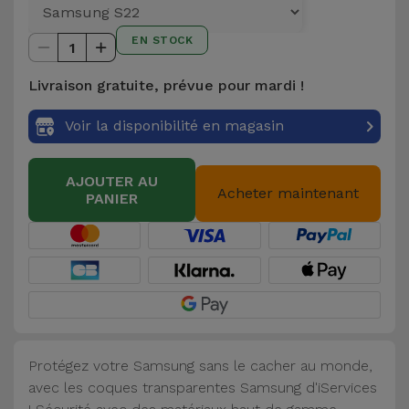
et
Bracelets
EN STOCK
Autres
1
Marques
Livraison gratuite, prévue pour mardi !
Chaînes
de
Voir
Voir la disponibilité en magasin
Téléphone
tout
AJOUTER AU
Gadgets
Acheter maintenant
PANIER
Hygiène
et
Maison
Portefeuilles,
Étuis et Sacs
Protégez votre Samsung sans le cacher au monde,
avec les coques transparentes Samsung d'iServices
Traceurs et