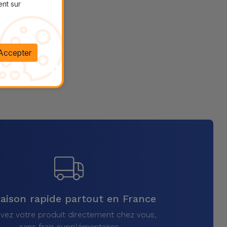
ent sur
Accepter
raison rapide partout en France
vez votre produit directement chez vous,
sans frais supplémentaires