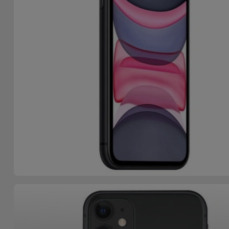
Accessoires
Mobilité,
Auto et
Vélo
Accessoires
d'ordinateur
Accessoires
iPad et
Tablette
Kids
Voir
tout