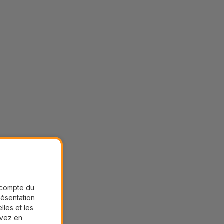
r compte du
présentation
lles et les
uvez en