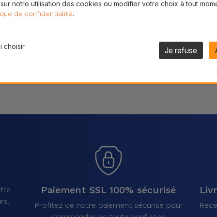
 sur notre utilisation des cookies ou modifier votre choix à tout mom
Partager
.
ique de confidentialité
 choisir
Je refuse
Paiement SSL 100% sécurisé
Liv
tre
rs.
Profitez de notre paiement sécurisé pour
Rece
commander en toute confiance