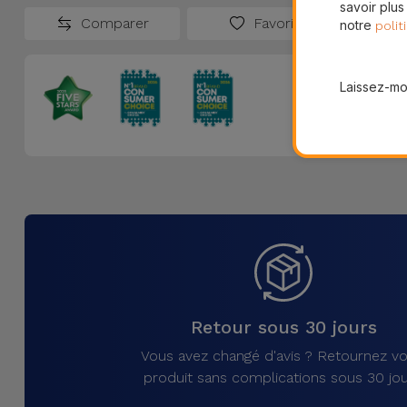
savoir plus
Comparer
Favoris
notre
polit
Laissez-moi
Retour sous 30 jours
Vous avez changé d'avis ? Retournez vo
produit sans complications sous 30 jou