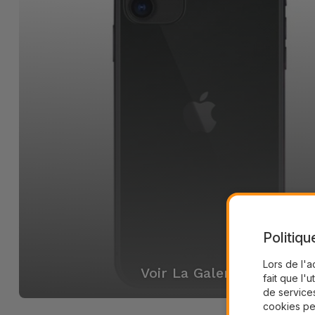
Politiqu
Lors de l'a
Voir La Galerie
fait que l'u
de services
cookies pe