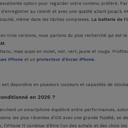
excellente option pour regarder votre contenu préféré. Par
 d'enregistrer au ralenti et avec une qualité allant jusqu'à 
fficacité, même dans les tâches complexes.
La batterie de l
 en trois versions, nous parlons du plus recherché qui est 
AM
.
Blanc, mais aussi en violet, noir, vert, jaune et rouge. Profi
ues iPhone
et un
protecteur d'écran iPhone
.
 est disponible en plusieurs couleurs et capacités de stock
econditionné en 2026 ?
cherchent un smartphone équilibré entre performances, autono
ons les plus récentes d'iOS avec une grande fluidité, se dist
l'iPhone 11 continue d'être l'un des achats et des choix les