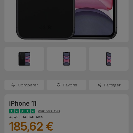
Watch
Apple Watch
Adaptateurs
Reconditionnés
Samsung
Coques et
Samsungs
Protections
Xiaomi
Reconditionnés
d'Écran
Huawei
iMacs
Batteries
Reconditionnés
Externes
Oppo
Consoles de
Chargeurs
Jeux
OnePlus
Comparer
Favoris
Partager
Reconditionnées
Ecouteurs
Google
et
iPhone 11
Voir
Enceintes
tout
Voir nos avis
Dyson
4,8/5 | 94 360 Avis
185,62 €
Montres
TCL
Connectées