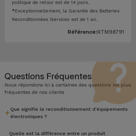
politique de retour est de 14 jours.
*
Exceptionnellement, la Garantie des Batteries
Reconditionnées iServices est de 1 an.
Référence:
RTM98791
Questions Fréquentes
Nous répondons ici à certaines des questions les plus
fréquentes de nos clients
Que signifie le reconditionnement d'équipements
électroniques ?
Le reconditionnement implique plusieurs étapes telles que
Quelle est la différence entre un produit
l'inspection, le nettoyage, sans oublier la réparation de tout