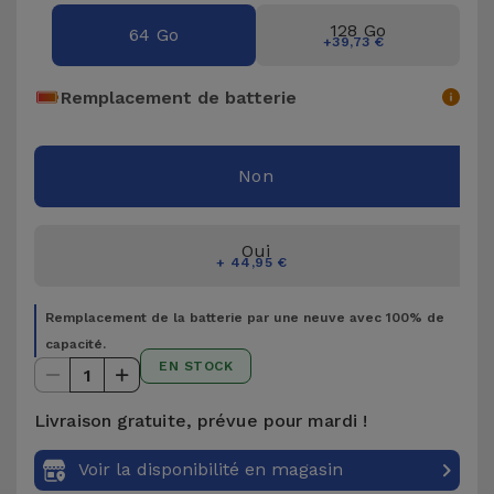
Accessoires
128 Go
64 Go
+39,73 €
Mobilité,
Remplacement de batterie
Auto et
Vélo
Non
Accessoires
d'ordinateur
Oui
+ 44,95 €
Accessoires
iPad et
Remplacement de la batterie par une neuve avec 100% de
Tablette
capacité.
EN STOCK
1
Kids
Livraison gratuite, prévue pour mardi !
Voir
Voir la disponibilité en magasin
tout