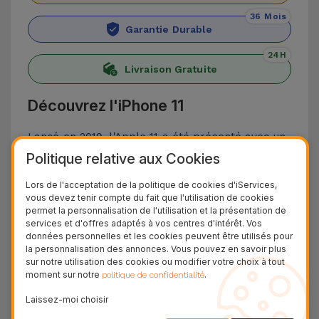
36 Mois
Garantie Durable
24H
Livraison Gratuite
Découvrez l'iPhone 11
Lancé en 2019, l'Apple 11 a été présenté avec un
Politique relative aux Cookies
design similaire à l'
iPhone XR
, un appareil qui a
des spécifications très similaires aux appareils
Lors de l'acceptation de la politique de cookies d'iServices,
haut de gamme de la même année. Avec un
vous devez tenir compte du fait que l'utilisation de cookies
permet la personnalisation de l'utilisation et la présentation de
double capteur de 12 Mpx dans un nouveau
services et d'offres adaptés à vos centres d'intérêt. Vos
module carré
, cet appareil Apple non seulement
données personnelles et les cookies peuvent être utilisés pour
la personnalisation des annonces. Vous pouvez en savoir plus
élève la barre en termes de qualité photo et
sur notre utilisation des cookies ou modifier votre choix à tout
moment sur notre
.
vidéo, mais innove également en matière de
politique de confidentialité
prise de vue de nuit.
Laissez-moi choisir