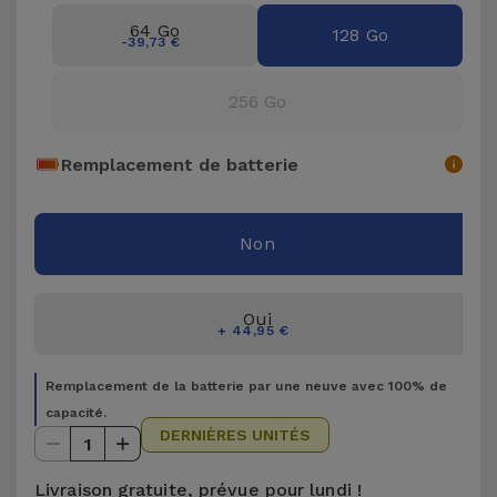
Accessoires
64 Go
128 Go
-39,73 €
Mobilité,
256 Go
Auto et
Vélo
Remplacement de batterie
Accessoires
d'ordinateur
Non
Accessoires
iPad et
Oui
+ 44,95 €
Tablette
Remplacement de la batterie par une neuve avec 100% de
Kids
capacité.
DERNIÈRES UNITÉS
1
Voir
tout
Livraison gratuite, prévue pour lundi !