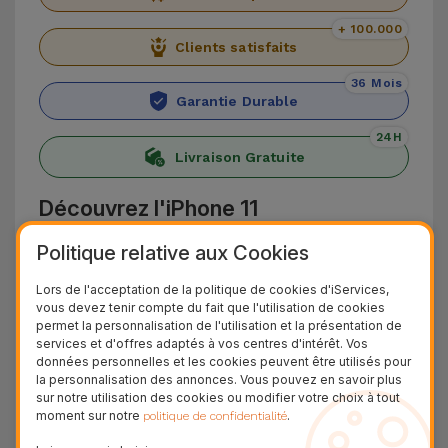
+ 100.000
Clients satisfaits
36 Mois
Garantie Durable
24H
Livraison Gratuite
Découvrez l'iPhone 11
Politique relative aux Cookies
Lancé en 2019, l'Apple 11 a été présenté avec un
design similaire à l'
iPhone XR
, un appareil qui a
Lors de l'acceptation de la politique de cookies d'iServices,
des spécifications très similaires aux appareils
vous devez tenir compte du fait que l'utilisation de cookies
permet la personnalisation de l'utilisation et la présentation de
haut de gamme de la même année. Avec un
services et d'offres adaptés à vos centres d'intérêt. Vos
données personnelles et les cookies peuvent être utilisés pour
double capteur de 12 Mpx dans un nouveau
la personnalisation des annonces. Vous pouvez en savoir plus
module carré
, cet appareil Apple non seulement
sur notre utilisation des cookies ou modifier votre choix à tout
moment sur notre
.
politique de confidentialité
élève la barre en termes de qualité photo et