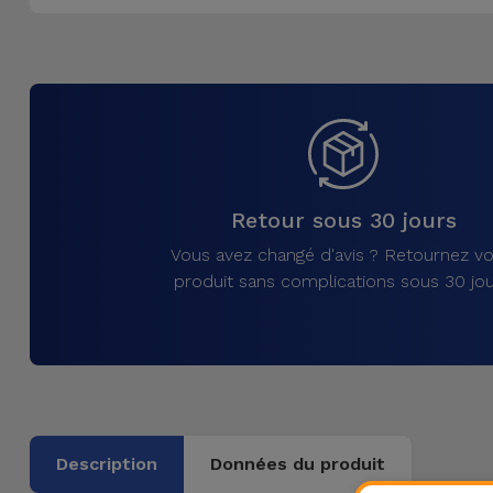
Accessoires
Mobilité,
Auto et
Vélo
Accessoires
Retour sous 30 jours
d'ordinateur
Vous avez changé d'avis ? Retournez vo
Accessoires
produit sans complications sous 30 jou
iPad et
Tablette
Kids
Voir
Description
Données du produit
tout