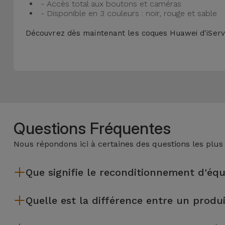
- Accès total aux boutons et caméras
- Disponible en 3 couleurs : noir, rouge et sable
Découvrez dès maintenant les coques Huawei d'iServi
Questions Fréquentes
Nous répondons ici à certaines des questions les plus
Que signifie le reconditionnement d'éq
Le reconditionnement implique plusieurs étapes telles que l'i
Quelle est la différence entre un produ
équipements reconditionnés par Services passent par plusieur
Les produits reconditionnés iServices sont soigneusement tes