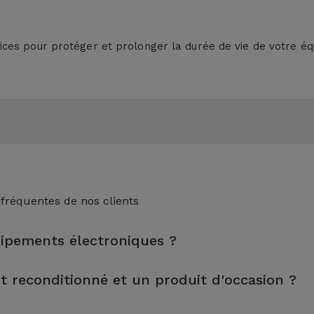
ces pour protéger et prolonger la durée de vie de votre é
 fréquentes de nos clients
uipements électroniques ?
nspection, le nettoyage, sans oublier la réparation de tout compo
it reconditionné et un produit d'occasion ?
s tests rigoureux de qualité et de performance avant d'être mis 
tés et préparés par des techniciens spécialisés pour garantir leu