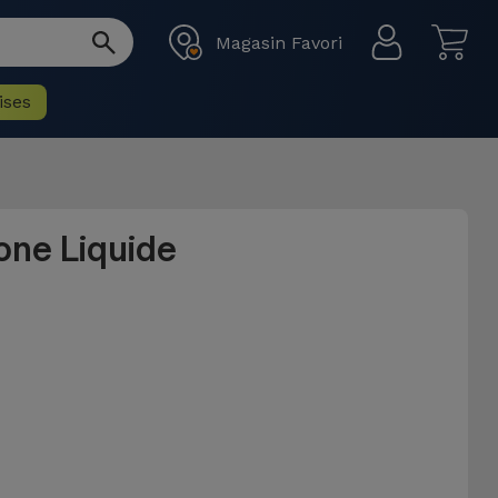
Magasin Favori
ises
one Liquide