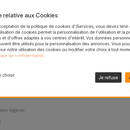
24H
e relative aux Cookies
Livraison Gratuite
cceptation de la politique de cookies d'iServices, vous devez teni
e
tilisation de cookies permet la personnalisation de l'utilisation et la 
 et d'offres adaptés à vos centres d'intérêt. Vos données personne
uvent être utilisés pour la personnalisation des annonces. Vous po
rotéger efficacement ? Chez iServices, vous trouverez la co
 sur notre utilisation des cookies ou modifier votre choix à tout mom
.
ique de confidentialité
e s'adapte parfaitement aux courbes de votre téléphone Huawe
en main tout en protégeant l'appareil contre les rayures et 
 choisir
Je refuse
 Huawei ?
30 Lite ou d'autres modèles, c'est la meilleure option du ma
utes légères
u