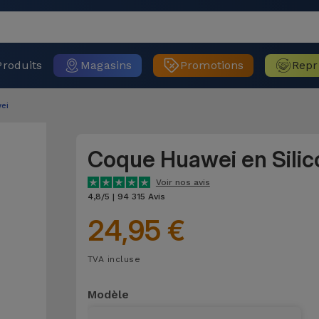
Produits
Magasins
Promotions
Repr
ei
Coque Huawei en Silic
Voir nos avis
4,8/5 | 94 315 Avis
24,95 €
TVA incluse
Modèle